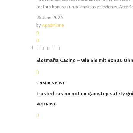
tostarp bonusus un bezmaksas griezienus. Atcerieti
25 June 2026
by
wpadminne
0
0
Slotmafia Casino – Wie Sie mit Bonus‑Oh
PREVIOUS POST
trusted casino not on gamstop safety gui
NEXT POST