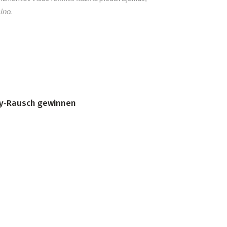
sino
.
day‑Rausch gewinnen