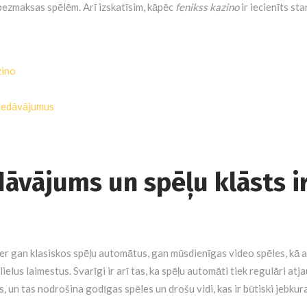
bezmaksas spēlēm. Arī izskatīsim, kāpēc
fenikss kazino
ir iecienīts st
zino
piedāvājumus
dāvājums un spēļu klāsts ir
er gan klasiskos spēļu automātus, gan mūsdienīgas video spēles, kā arī
ielus laimestus. Svarīgi ir arī tas, ka spēļu automāti tiek regulāri at
ts, un tas nodrošina godīgas spēles un drošu vidi, kas ir būtiski jebk