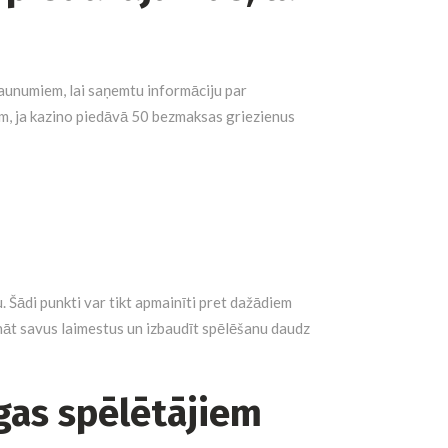
jaunumiem, lai saņemtu informāciju par
m, ja kazino piedāvā 50 bezmaksas griezienus
. Šādi punkti var tikt apmainīti pret dažādiem
lināt savus laimestus un izbaudīt spēlēšanu daudz
īgas spēlētājiem