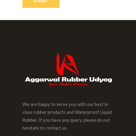
SUBMIT
We are happy to serve you with our best in
class rubber products and Waterproof Liquid
Rubber. If you have any query, please do not
hesitate to contact us.