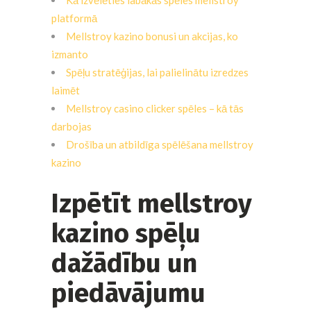
Kā izvēlēties labākās spēles mellstroy
platformā
Mellstroy kazino bonusi un akcijas, ko
izmanto
Spēļu stratēģijas, lai palielinātu izredzes
laimēt
Mellstroy casino clicker spēles – kā tās
darbojas
Drošība un atbildīga spēlēšana mellstroy
kazino
Izpētīt mellstroy
kazino spēļu
dažādību un
piedāvājumu