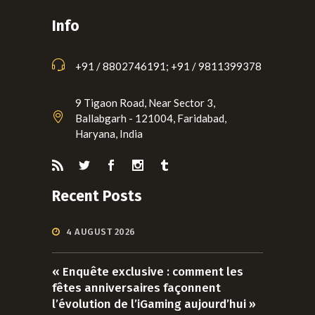
Info
+91 / 8802746191; +91 / 9811399378
9 Tigaon Road, Near Sector 3,
Ballabgarh - 121004, Faridabad,
Haryana, India
Recent Posts
4 AUGUST 2026
« Enquête exclusive : comment les
fêtes anniversaires façonnent
l’évolution de l’iGaming aujourd’hui »