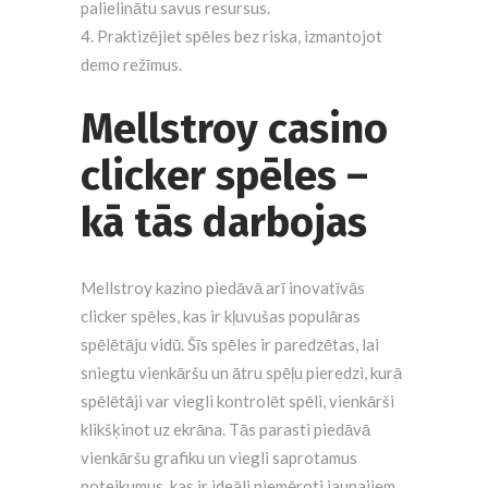
palielinātu savus resursus.
Praktizējiet spēles bez riska, izmantojot
demo režīmus.
Mellstroy casino
clicker spēles –
kā tās darbojas
Mellstroy kazino piedāvā arī inovatīvās
clicker spēles, kas ir kļuvušas populāras
spēlētāju vidū. Šīs spēles ir paredzētas, lai
sniegtu vienkāršu un ātru spēļu pieredzi, kurā
spēlētāji var viegli kontrolēt spēli, vienkārši
klikšķinot uz ekrāna. Tās parasti piedāvā
vienkāršu grafiku un viegli saprotamus
noteikumus, kas ir ideāli piemēroti jaunajiem