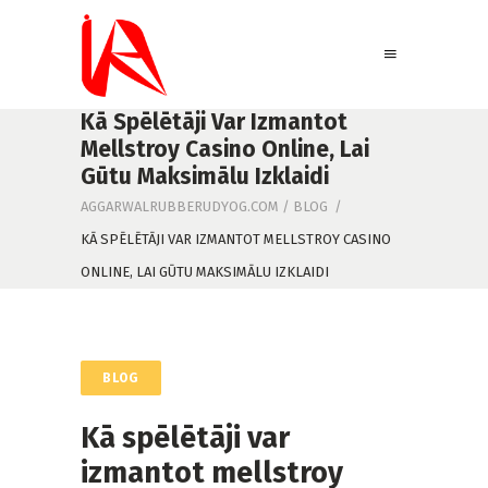
Kā Spēlētāji Var Izmantot
Mellstroy Casino Online, Lai
Gūtu Maksimālu Izklaidi
AGGARWALRUBBERUDYOG.COM
/
BLOG
/
KĀ SPĒLĒTĀJI VAR IZMANTOT MELLSTROY CASINO
ONLINE, LAI GŪTU MAKSIMĀLU IZKLAIDI
BLOG
Kā spēlētāji var
izmantot mellstroy